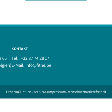
KONTAKT
e 65
Tel.:
+32 87 74 28 17
lgien)
E-Mail:
info@fithe.be
Fithe VoG
Unt. Nr. 859997644
Impressum
Datenschutz
Barrierefreiheit