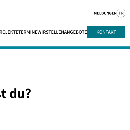
FR
MELDUNGEN
ROJEKTE
TERMINE
WIR
STELLENANGEBOTE
KONTAKT
st du?