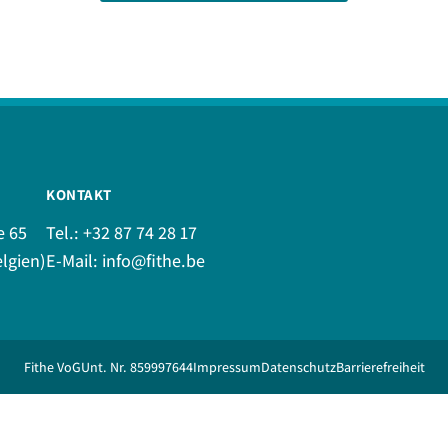
KONTAKT
e 65
Tel.:
+32 87 74 28 17
lgien)
E-Mail:
info@fithe.be
Fithe VoG
Unt. Nr. 859997644
Impressum
Datenschutz
Barrierefreiheit