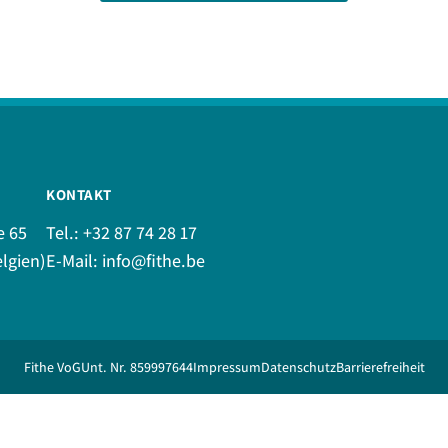
KONTAKT
e 65
Tel.:
+32 87 74 28 17
lgien)
E-Mail:
info@fithe.be
Fithe VoG
Unt. Nr. 859997644
Impressum
Datenschutz
Barrierefreiheit