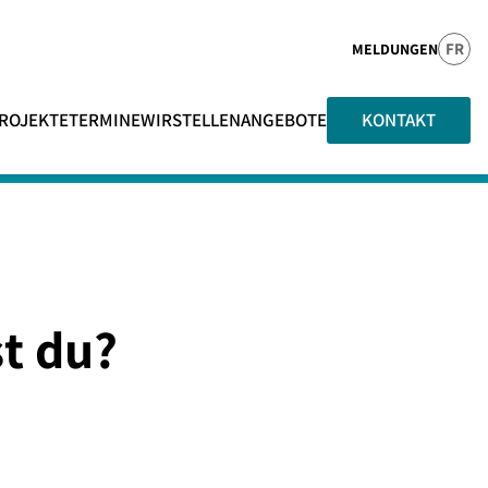
FR
MELDUNGEN
ROJEKTE
TERMINE
WIR
STELLENANGEBOTE
KONTAKT
st du?