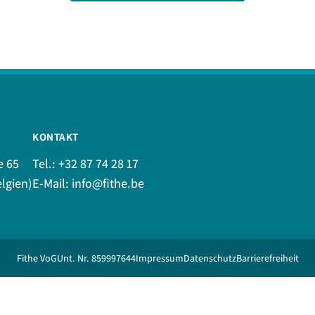
KONTAKT
e 65
Tel.:
+32 87 74 28 17
lgien)
E-Mail:
info@fithe.be
Fithe VoG
Unt. Nr. 859997644
Impressum
Datenschutz
Barrierefreiheit