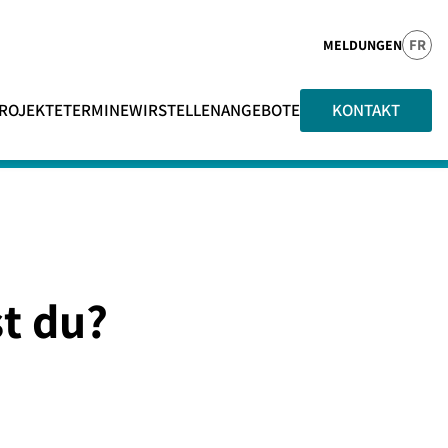
FR
MELDUNGEN
ROJEKTE
TERMINE
WIR
STELLENANGEBOTE
KONTAKT
st du?