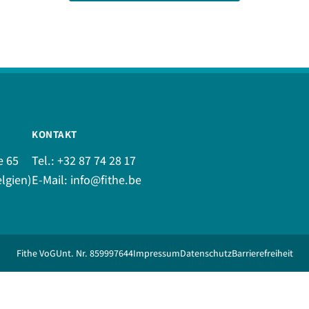
KONTAKT
e 65
Tel.:
+32 87 74 28 17
lgien)
E-Mail:
info@fithe.be
Fithe VoG
Unt. Nr. 859997644
Impressum
Datenschutz
Barrierefreiheit