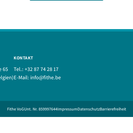
KONTAKT
e 65
Tel.:
+32 87 74 28 17
lgien)
E-Mail:
info@fithe.be
Fithe VoG
Unt. Nr. 859997644
Impressum
Datenschutz
Barrierefreiheit